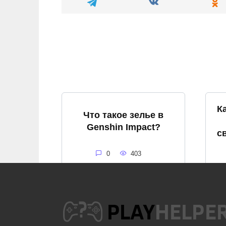
К
Что такое зелье в
Genshin Impact?
с
0
403
Как спастись от
громового бедствия в