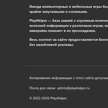
Genshin Impact?
Иногда компьютерные и мобильные игры б
крайне запутанными и сложными.
0
654
PlayHelper — база знаний
с огромным количе
полезной информации к различным играм, к
наверняка поможет в их прохождении.
Сообщить об ошибке
Весь контент на сайте предоставляется бесп
без назойливой рекламы.
Следующий текст будет отправлен 
необходимости:
В чём именно ошибка? (опциональн
Копирование информации с этого сайта допускае
Почта для связи: admin@playhelper.ru
© 2022-2026 PlayHelper
Отправить