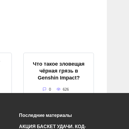
т
Что такое зловещая
чёрная грязь в
Genshin Impact?
0
626
Последние материалы
я
Что такое алый кварц
АКЦИЯ БАСКЕТ УДАЧИ. КОД-
и где его найти в