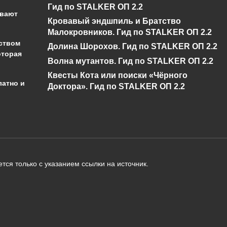
Гид по STALKER ОП 2.2
Impact?
Impact?
ывают
Кровавый эндшпиль и Братство
0
430
0
346
Малокровников. Гид по STALKER ОП 2.2
ством
Долина Шорохов. Гид по STALKER ОП 2.2
оторая
Волна мутантов. Гид по STALKER ОП 2.2
Квесты Кота или поиски «Чёрного
латно и
Доктора». Гид по STALKER ОП 2.2
администрации сайта на проверку 
о):
тся только с указанием ссылки на источник.