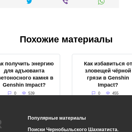
Похожие материалы
ак получить энергию
Как избавиться о
для адъюванта
зловещей чёрной
ветоносного камня в
грязи в Genshin
Genshin Impact?
Impact?
0
539
0
455
Популярные материалы
Что такое громовое
Что такое снежна
Поиски Чернобыльского Шахматиста.
бедствие в Genshin
буря в Genshin