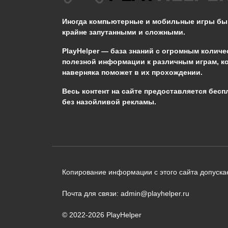
громового бедствия в
Genshin Impact?
Иногда компьютерные и мобильные игры б
крайне запутанными и сложными.
0
653
PlayHelper — база знаний
с огромным количе
полезной информации к различным играм, к
наверняка поможет в их прохождении.
Сообщить об ошибке
Весь контент на сайте предоставляется бесп
без назойливой рекламы.
Следующий текст будет отправлен 
необходимости:
В чём именно ошибка? (опциональн
Копирование информации с этого сайта допускае
Почта для связи: admin@playhelper.ru
© 2022-2026 PlayHelper