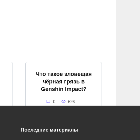
т
Что такое зловещая
чёрная грязь в
Genshin Impact?
0
626
Последние материалы
я
Что такое алый кварц