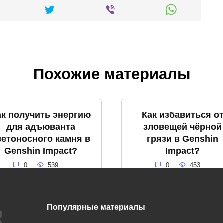
Похожие материалы
ак получить энергию
Как избавиться о
для адъюванта
зловещей чёрной
ветоносного камня в
грязи в Genshin
Genshin Impact?
Impact?
0
539
0
453
Популярные материалы
Что такое громовое
Что такое снежна