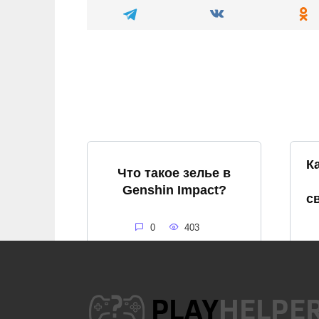
К
Что такое зелье в
Genshin Impact?
с
0
403
Как спастись от