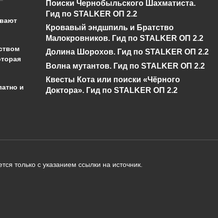
Поиски Чернобыльского Шахматиста.
бедствие в Genshin
буря в Genshin
Гид по STALKER ОП 2.2
Impact?
Impact?
ывают
Кровавый эндшпиль и Братство
0
430
0
346
Малокровников. Гид по STALKER ОП 2.2
ством
Долина Шорохов. Гид по STALKER ОП 2.2
оторая
Волна мутантов. Гид по STALKER ОП 2.2
Квесты Кота или поиски «Чёрного
латно и
Доктора». Гид по STALKER ОП 2.2
администрации сайта на проверку 
о):
тся только с указанием ссылки на источник.