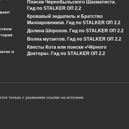
Поиски Чернобыльского Шахматиста.
бедствие в Genshin
буря в Genshin
Гид по STALKER ОП 2.2
Impact?
Impact?
ывают
Кровавый эндшпиль и Братство
0
430
0
346
Малокровников. Гид по STALKER ОП 2.2
ством
Долина Шорохов. Гид по STALKER ОП 2.2
оторая
Волна мутантов. Гид по STALKER ОП 2.2
Квесты Кота или поиски «Чёрного
латно и
Доктора». Гид по STALKER ОП 2.2
администрации сайта на проверку 
о):
тся только с указанием ссылки на источник.