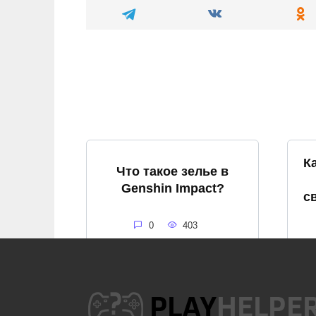
К
Что такое зелье в
Genshin Impact?
с
0
403
Как спастись от