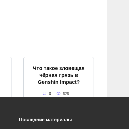
т
Что такое зловещая
чёрная грязь в
Genshin Impact?
0
626
Последние материалы
я
Что такое алый кварц