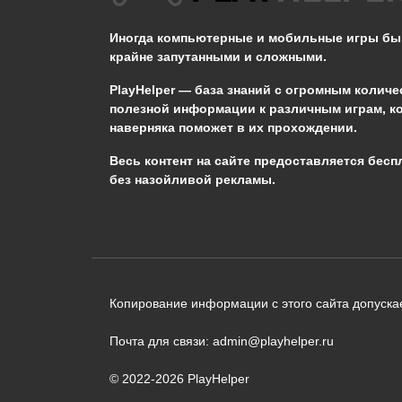
громового бедствия в
Genshin Impact?
Иногда компьютерные и мобильные игры б
крайне запутанными и сложными.
0
654
PlayHelper — база знаний
с огромным количе
полезной информации к различным играм, к
наверняка поможет в их прохождении.
Сообщить об ошибке
Весь контент на сайте предоставляется бесп
без назойливой рекламы.
Следующий текст будет отправлен 
необходимости:
В чём именно ошибка? (опциональн
Копирование информации с этого сайта допускае
Почта для связи: admin@playhelper.ru
© 2022-2026 PlayHelper