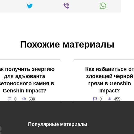
Похожие материалы
ак получить энергию
Как избавиться о
для адъюванта
зловещей чёрной
ветоносного камня в
грязи в Genshin
Genshin Impact?
Impact?
0
539
0
455
Популярные материалы
Что такое громовое
Что такое снежна