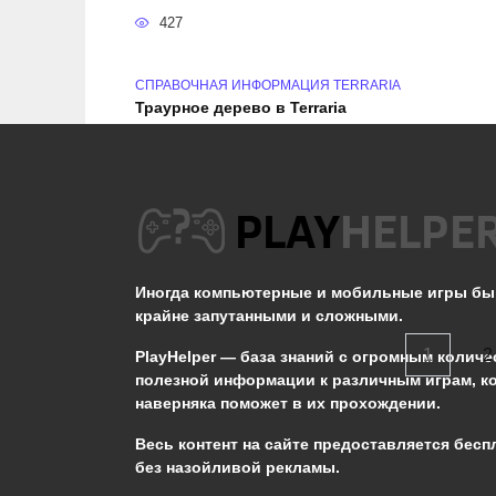
427
СПРАВОЧНАЯ ИНФОРМАЦИЯ TERRARIA
Траурное дерево в Terraria
744
СПРАВОЧНАЯ ИНФОРМАЦИЯ TERRARIA
На какие части делятся боссы в Terraria
441
Иногда компьютерные и мобильные игры б
крайне запутанными и сложными.
Пагинация
1
2
PlayHelper — база знаний
с огромным количе
записей
полезной информации к различным играм, к
наверняка поможет в их прохождении.
Сообщить об ошибке
Весь контент на сайте предоставляется бесп
без назойливой рекламы.
Следующий текст будет отправлен 