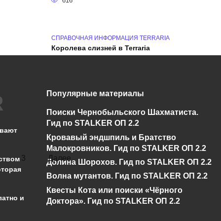
616
СПРАВОЧНАЯ ИНФОРМАЦИЯ TERRARIA
Королева слизней в Terraria
546
СПРАВОЧНАЯ ИНФОРМАЦИЯ TERRARIA
Популярные материалы
Какому нпс принадлежит фраза «ты
выглядишь полупереваренным. Опять
Поиски Чернобыльского Шахматиста.
дразнил слизней» в Terraria?
Гид по STALKER ОП 2.2
ывают
361
Кровавый эндшпиль и Братство
Малокровников. Гид по STALKER ОП 2.2
3
Далее
ством
Долина Шорохов. Гид по STALKER ОП 2.2
оторая
Волна мутантов. Гид по STALKER ОП 2.2
Квесты Кота или поиски «Чёрного
латно и
Доктора». Гид по STALKER ОП 2.2
администрации сайта на проверку 