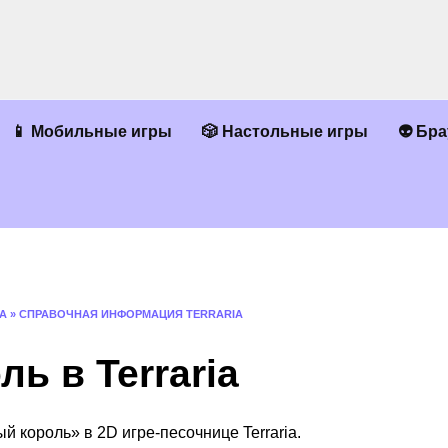
📱 Мобильные игры
🎲 Настольные игры
👽 Бр
A
»
СПРАВОЧНАЯ ИНФОРМАЦИЯ TERRARIA
ь в Terraria
й король» в 2D игре-песочнице Terraria.