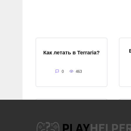
Как летать в Terraria?
0
463
Траурное дерево в
Terraria