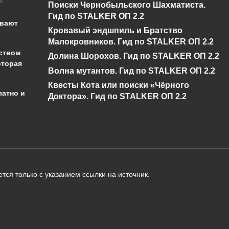
Поиски Чернобыльского Шахматиста.
Гид по STALKER ОП 2.2
ывают
0
546
0
441
Кровавый эндшпиль и Братство
Малокровников. Гид по STALKER ОП 2.2
ством
Долина Шорохов. Гид по STALKER ОП 2.2
оторая
Волна мутантов. Гид по STALKER ОП 2.2
Квесты Кота или поиски «Чёрного
латно и
Доктора». Гид по STALKER ОП 2.2
администрации сайта на проверку 
о):
тся только с указанием ссылки на источник.