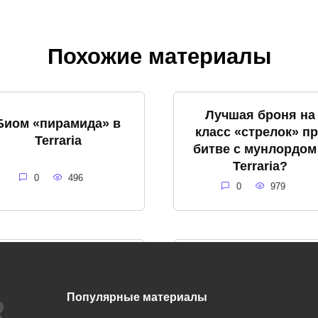
Похожие материалы
Лучшая броня на
Биом «пирамида» в
класс «стрелок» п
Terraria
битве с мунлордом
Terraria?
0
496
0
979
На какие части
Королева слизней в
делятся боссы в
Terraria
Популярные материалы
Terraria