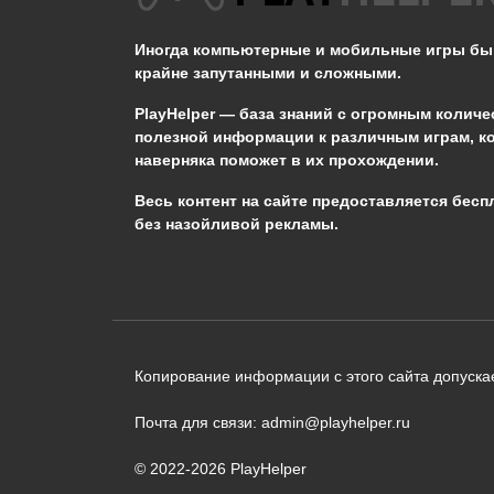
Иногда компьютерные и мобильные игры б
0
744
крайне запутанными и сложными.
PlayHelper — база знаний
с огромным количе
полезной информации к различным играм, к
наверняка поможет в их прохождении.
Сообщить об ошибке
Весь контент на сайте предоставляется бесп
без назойливой рекламы.
Следующий текст будет отправлен 
необходимости:
В чём именно ошибка? (опциональн
Копирование информации с этого сайта допускае
Почта для связи: admin@playhelper.ru
© 2022-2026 PlayHelper