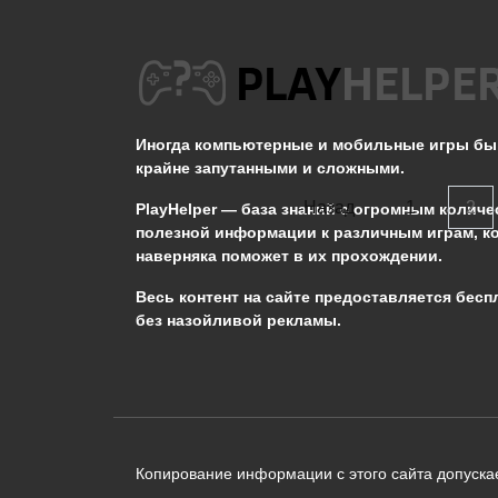
3.3к.
ПРОХОЖДЕНИЕ STALKER: МОДЫ
Прохождение STALKER Lost Alpha DC.
Часть 4 — Бар
Иногда компьютерные и мобильные игры б
2.2к.
крайне запутанными и сложными.
Пагинация
Назад
1
2
PlayHelper — база знаний
с огромным количе
записей
полезной информации к различным играм, к
наверняка поможет в их прохождении.
Сообщить об ошибке
Весь контент на сайте предоставляется бесп
без назойливой рекламы.
Следующий текст будет отправлен 
необходимости:
В чём именно ошибка? (опциональн
Копирование информации с этого сайта допускае