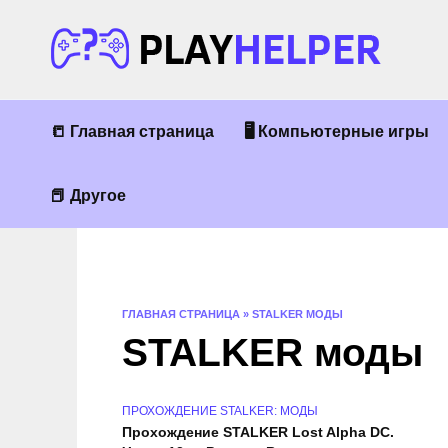
Перейти
к
содержанию
📒 Главная страница
🖥 Компьютерные игры
📕 Другое
ГЛАВНАЯ СТРАНИЦА
»
STALKER МОДЫ
STALKER моды
ПРОХОЖДЕНИЕ STALKER: МОДЫ
Прохождение STALKER Lost Alpha DC.