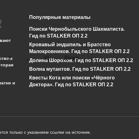
3.9к.
Популярные материалы
ПРОХОЖДЕНИЕ STALKER: МОДЫ
Прохождение STALKER Lost Alpha DC.
Поиски Чернобыльского Шахматиста.
Часть 3 — Агропром и его подземелья
Гид по STALKER ОП 2.2
ывают
4к.
Кровавый эндшпиль и Братство
Малокровников. Гид по STALKER ОП 2.2
3
…
21
Далее
ством
Долина Шорохов. Гид по STALKER ОП 2.2
оторая
Волна мутантов. Гид по STALKER ОП 2.2
Квесты Кота или поиски «Чёрного
латно и
Доктора». Гид по STALKER ОП 2.2
администрации сайта на проверку 
о):
тся только с указанием ссылки на источник.