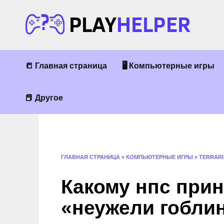
Перейти
к
содержанию
📒 Главная страница
🖥 Компьютерные игры
📕 Другое
ГЛАВНАЯ СТРАНИЦА
»
КОМПЬЮТЕРНЫЕ ИГРЫ
»
TERRARI
Какому нпс при
«неужели гобли