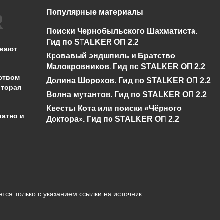
Популярные материалы
Траурное дерево в
Королева слизней 
Поиски Чернобыльского Шахматиста.
Terraria
Terraria
Гид по STALKER ОП 2.2
ывают
Кровавый эндшпиль и Братство
0
744
0
546
Малокровников. Гид по STALKER ОП 2.2
ством
Долина Шорохов. Гид по STALKER ОП 2.2
оторая
Волна мутантов. Гид по STALKER ОП 2.2
Квесты Кота или поиски «Чёрного
латно и
Доктора». Гид по STALKER ОП 2.2
администрации сайта на проверку 
о):
тся только с указанием ссылки на источник.