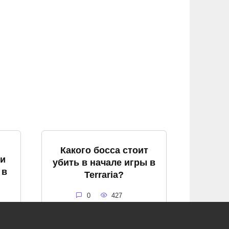
Какого босса стоит
ри
убить в начале игры в
 в
Terraria?
0
427