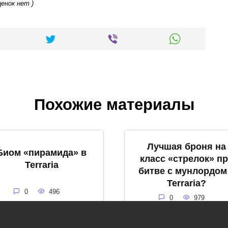
ценок нет )
Похожие материалы
Лучшая броня на
Биом «пирамида» в
класс «стрелок» п
Terraria
битве с мунлордом
Terraria?
0
496
0
979