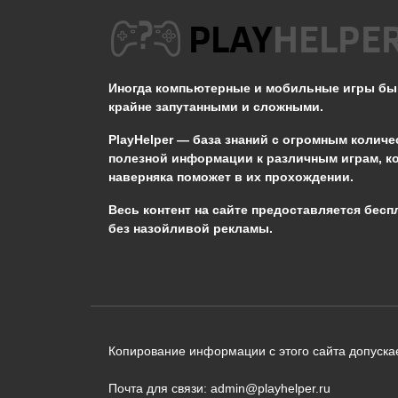
Тыквенный король в
Terraria
Иногда компьютерные и мобильные игры б
0
616
крайне запутанными и сложными.
PlayHelper — база знаний
с огромным количе
полезной информации к различным играм, к
наверняка поможет в их прохождении.
Сообщить об ошибке
Весь контент на сайте предоставляется бесп
без назойливой рекламы.
Следующий текст будет отправлен 
необходимости:
В чём именно ошибка? (опциональн
Копирование информации с этого сайта допускае
Почта для связи: admin@playhelper.ru