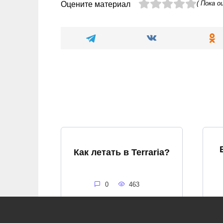
( Пока о
Оцените материал
Как летать в Terraria?
0
463