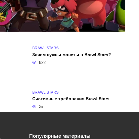
BRAWL STARS
Зачем нужны монеты в Brawl Stars?
922
BRAWL STARS
Системные требования Brawl Stars
3к.
BRAWL STARS
Как получить мегаящики в Бравл Старс?
Популярные материалы
5.3к.