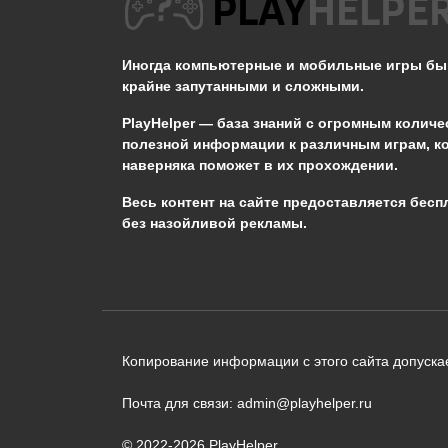
BRAWL STARS
Иногда компьютерные и мобильные игры б
Как получить гемы ( кристаллы ) в Бравл
крайне запутанными и сложными.
Старс?
779
PlayHelper — база знаний
с огромным количе
полезной информации к различным играм, к
наверняка поможет в их прохождении.
Сообщить об ошибке
Весь контент на сайте предоставляется бесп
без назойливой рекламы.
Следующий текст будет отправлен 
необходимости:
В чём именно ошибка? (опциональн
Копирование информации с этого сайта допускае
Почта для связи: admin@playhelper.ru
© 2022-2026 PlayHelper