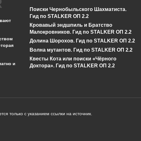
Поиски Чернобыльского Шахматиста.
Гид по STALKER ОП 2.2
ывают
Кровавый эндшпиль и Братство
Малокровников. Гид по STALKER ОП 2.2
ством
Долина Шорохов. Гид по STALKER ОП 2.2
оторая
Волна мутантов. Гид по STALKER ОП 2.2
Квесты Кота или поиски «Чёрного
латно и
Доктора». Гид по STALKER ОП 2.2
администрации сайта на проверку 
о):
тся только с указанием ссылки на источник.