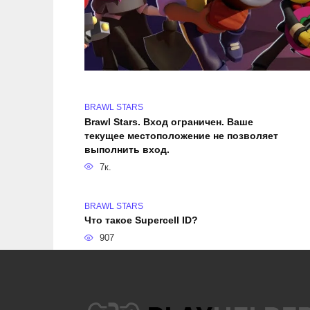
BRAWL STARS
Brawl Stars. Вход ограничен. Ваше
текущее местоположение не позволяет
выполнить вход.
7к.
BRAWL STARS
Что такое Supercell ID?
907
BRAWL STARS
Как изменить ник в Brawl Stars
787